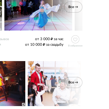
Все →
от 3 000
за час
тзывов
от 10 000
за свадьбу
и
В избранное
Все →