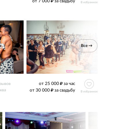
от 7 000
за свадьбу
В избранное
Все →
от 25 000
за час
тзывов
от 30 000
за свадьбу
ква
В избранное