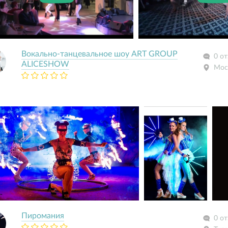
Вокально-танцевальное шоу ART GROUP
0 о
ALICESHOW
Мос
Пиромания
0 о