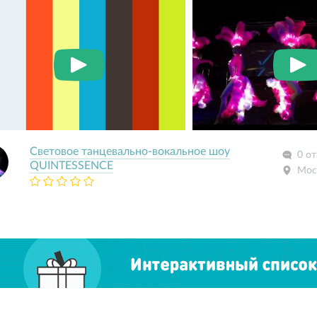
Световое танцевально-вокальное шоу
0 о
QUINTESSENCE
Мос