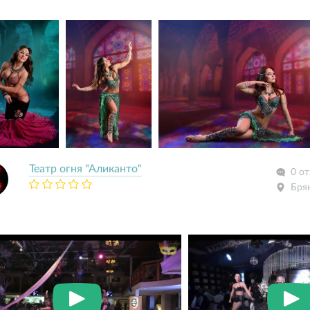
Театр огня "Аликанто"
0 о
Бря