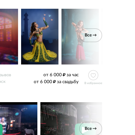
Все →
от 6 000
за час
тзывов
от 6 000
за свадьбу
нск
В избранное
Все →