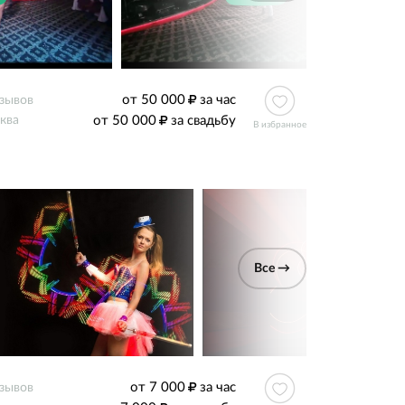
от 50 000
за час
тзывов
от 50 000
за свадьбу
ква
В избранное
Все →
от 7 000
за час
тзывов