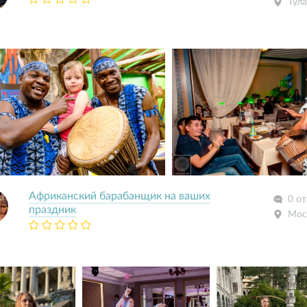
Тула
Африканский барабанщик на ваших
0 о
праздник
Мос