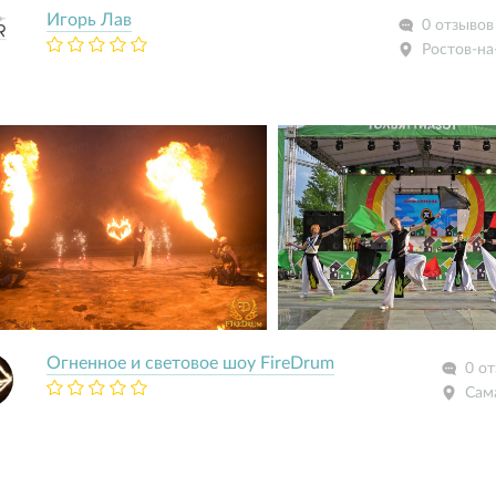
Игорь Лав
0 отзывов
Ростов-на
Огненное и световое шоу FireDrum
0 о
Сам