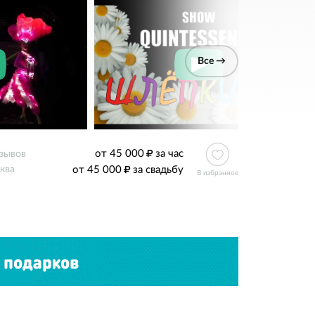
Все →
от 45 000
за час
тзывов
от 45 000
за свадьбу
ква
В избранное