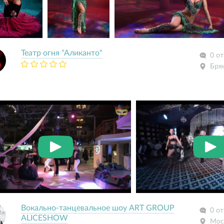
Театр огня "Аликанто"
0 о
Бря
Вокально-танцевальное шоу ART GROUP
0 о
ALICESHOW
Мос