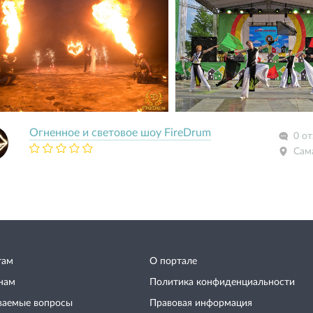
Огненное и световое шоу FireDrum
0 о
Сам
там
О портале
нам
Политика конфиденциальности
ваемые вопросы
Правовая информация