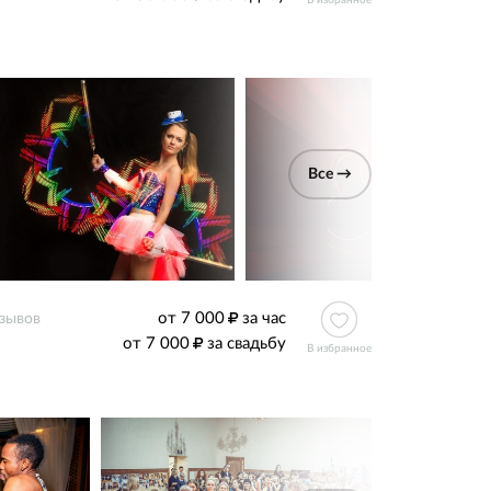
В избранное
Все →
от 7 000
за час
тзывов
от 7 000
за свадьбу
В избранное