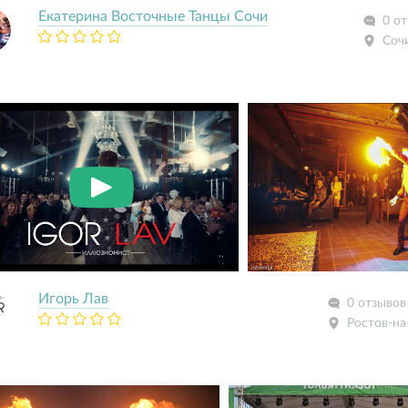
Екатерина Восточные Танцы Сочи
0 о
Соч
Игорь Лав
0 отзывов
Ростов-на