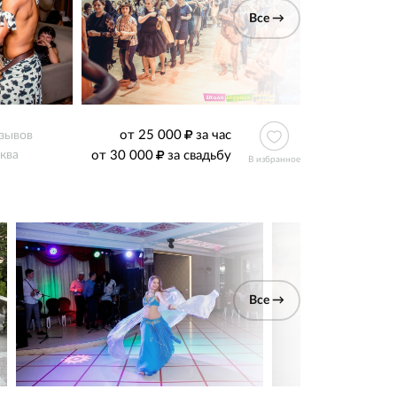
Все →
от 25 000
за час
тзывов
от 30 000
за свадьбу
ква
В избранное
Все →