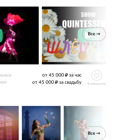
Все →
от 45 000
за час
тзывов
от 45 000
за свадьбу
ква
В избранное
Все →