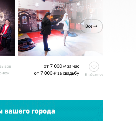
Все →
от 7 000
за час
тзывов
от 7 000
за свадьбу
онеж
В избранное