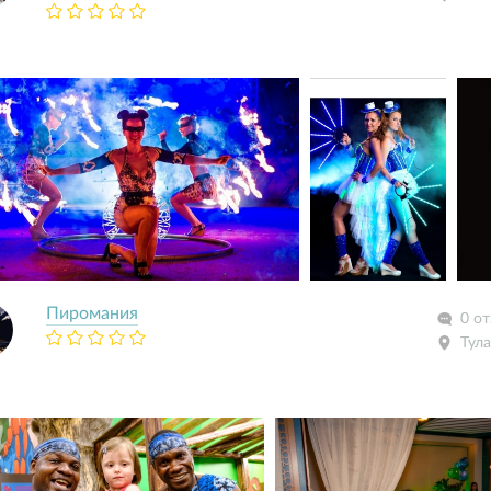
Пиромания
0 о
Тула