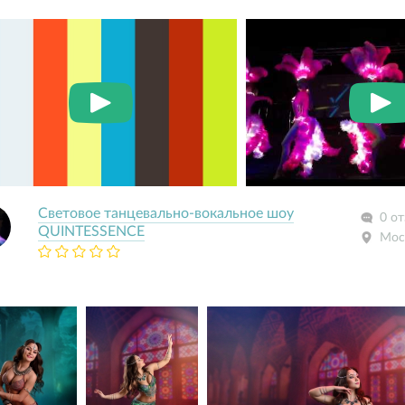
Световое танцевально-вокальное шоу
0 о
QUINTESSENCE
Мос