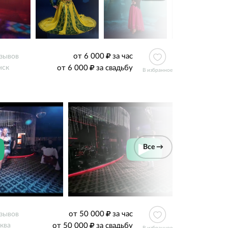
от 6 000
за час
тзывов
от 6 000
за свадьбу
нск
В избранное
Все →
от 50 000
за час
тзывов
от 50 000
за свадьбу
ква