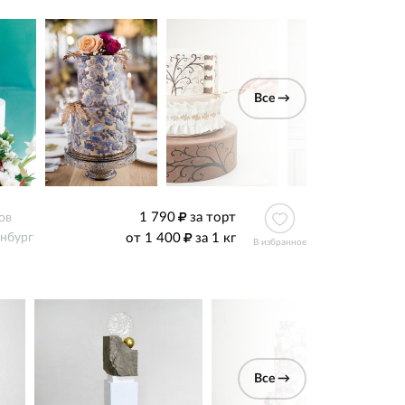
Все →
1 790
за торт
ов
от 1 400
за 1 кг
нбург
В избранное
Все →