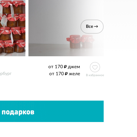
Все →
от 170
джем
от 170
желе
ербург
В избранное