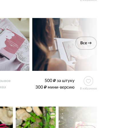
В избранное
Все →
500
за штуку
тзывов
300
мини-версию
ква
В избранное