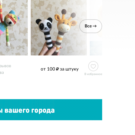
Все →
зывов
от 100
за штуку
ва
В избранное