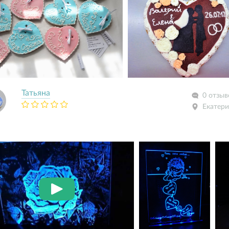
Татьяна
0 отзыв
Екатери