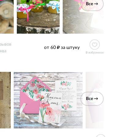
Все →
тзывов
от 60
за штуку
ква
В избранное
Все →