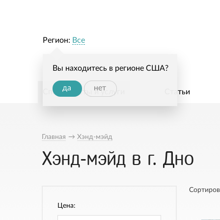
Регион:
Все
Вы находитесь в регионе США?
да
нет
Специалисты и услуги
Статьи
Главная
→
Хэнд-мэйд
Хэнд-мэйд в г. Дно
Сортиров
Цена: