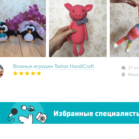
Вязаные игрушки Tashas HandiCraft
17 от
Моск