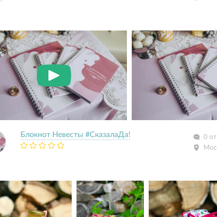
Блокнот Невесты #СказалаДа!
0 о
Мос