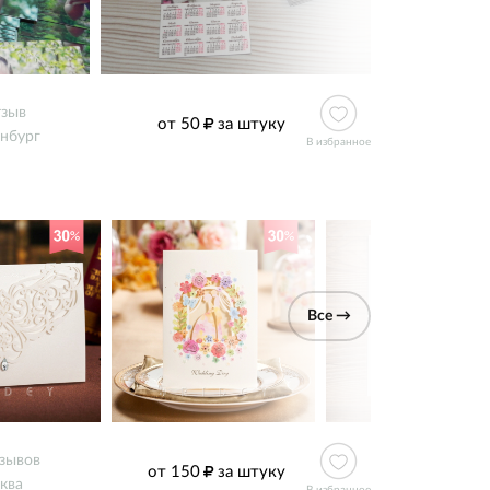
тзыв
от 50
за штуку
нбург
В избранное
Все →
тзывов
от 150
за штуку
ква