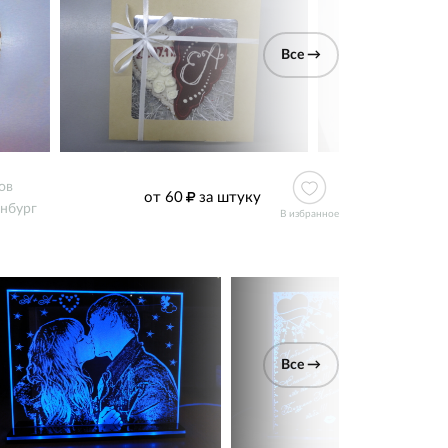
Все →
ов
от 60
за штуку
нбург
В избранное
Все →