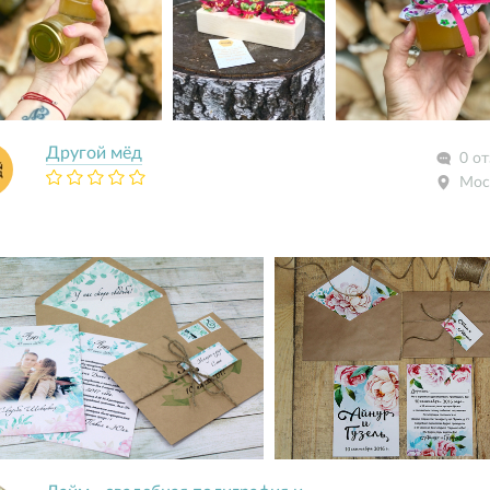
Другой мёд
0 о
Мос