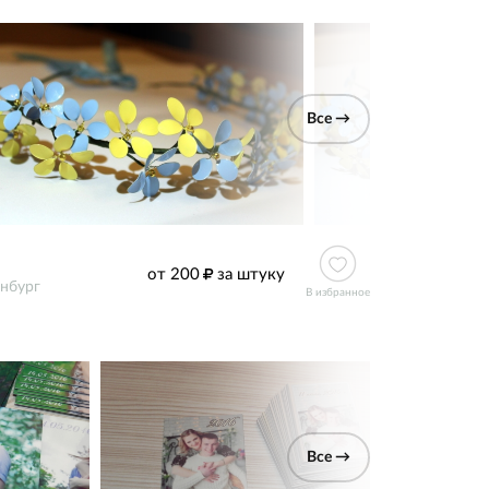
Все →
от 200
за штуку
нбург
В избранное
Все →