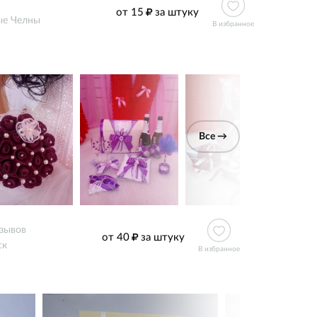
от 15
за штуку
е Челны
В избранное
Все →
тзывов
от 40
за штуку
ск
В избранное