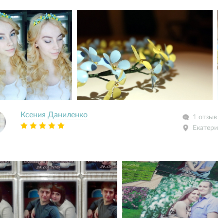
Ксения Даниленко
1 отзыв
Екатери