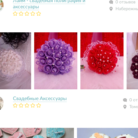
Лайм - свадебная полиграфия и
0 отзывов
аксессуары
Набережны
Свадебные Аксессуары
0 о
Том