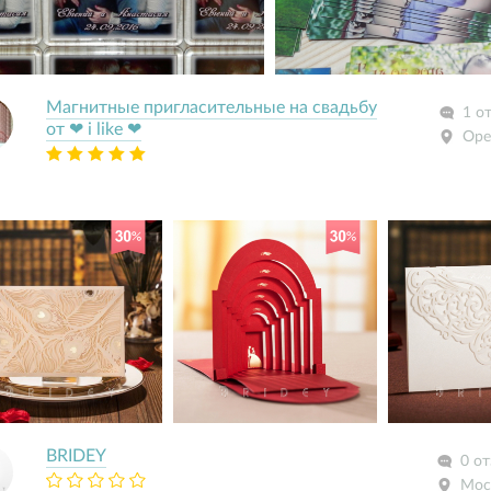
Магнитные пригласительные на свадьбу
1 о
от ❤ i like ❤
Оре
BRIDEY
0 о
Мос