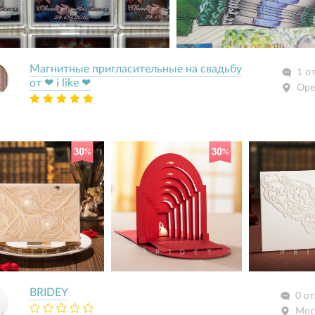
Магнитные пригласительные на свадьбу
1 о
от ❤ i like ❤
Оре
BRIDEY
0 о
Мос