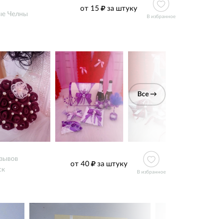
от 15
за штуку
е Челны
В избранное
Все →
тзывов
от 40
за штуку
ск
В избранное