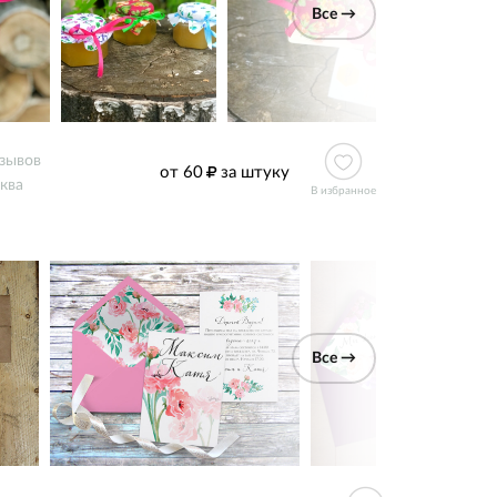
Все →
тзывов
от 60
за штуку
ква
В избранное
Все →