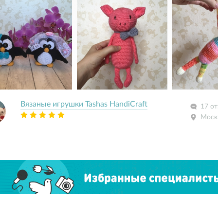
Вязаные игрушки Tashas HandiCraft
17 от
Моск