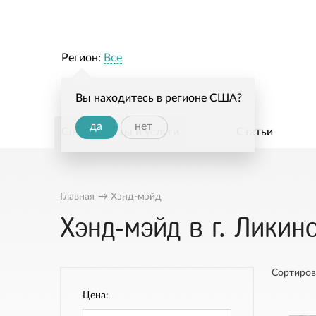
Регион:
Все
Вы находитесь в регионе США?
да
нет
Специалисты и услуги
Статьи
Главная
→
Хэнд-мэйд
Хэнд-мэйд в г. Ликин
Сортиров
Цена: