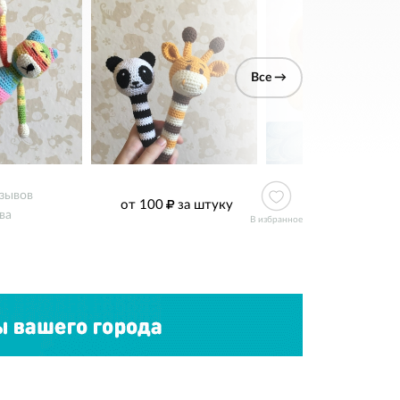
Все →
зывов
от 100
за штуку
ва
В избранное