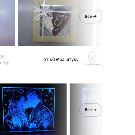
Все →
ов
от 60
за штуку
нбург
В избранное
Все →