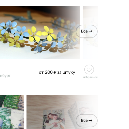
Все →
от 200
за штуку
нбург
В избранное
Все →