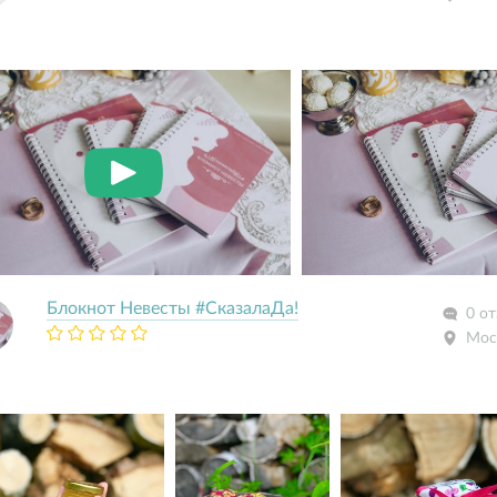
Блокнот Невесты #СказалаДа!
0 о
Мос