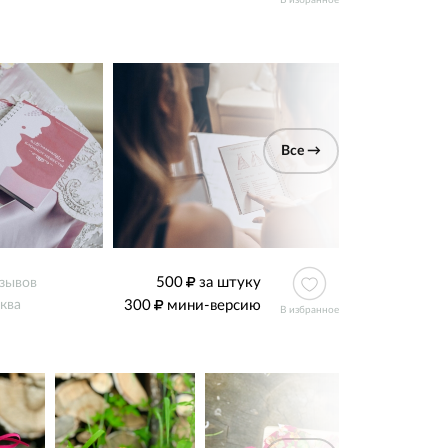
В избранное
Все →
500
за штуку
тзывов
300
мини-версию
ква
В избранное