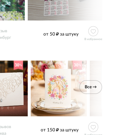
тзыв
от 50
за штуку
нбург
В избранное
Все →
тзывов
от 150
за штуку
ква