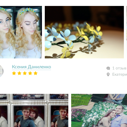
Ксения Даниленко
1 отзыв
Екатери