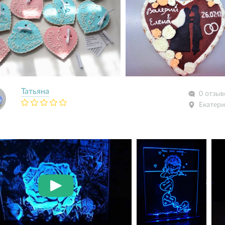
Татьяна
0 отзыв
Екатери