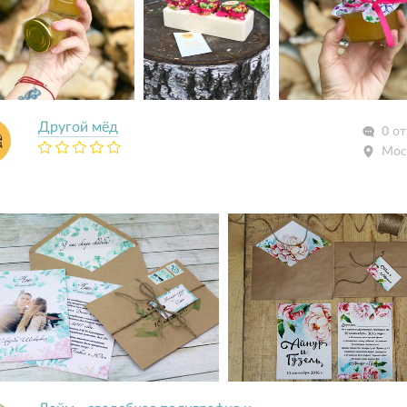
Другой мёд
0 о
Мос