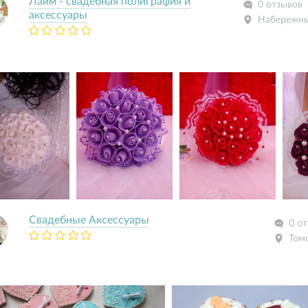
Лайм - свадебная полиграфия и
0 отзывов
аксессуары
Набережны
Свадебные Аксессуары
0 о
Том