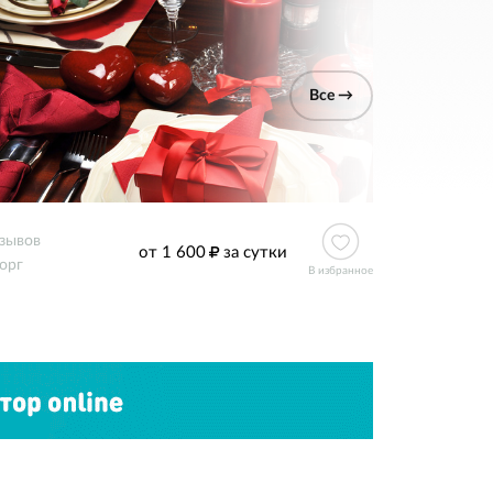
Все →
тзывов
от 1 600
за сутки
орг
В избранное