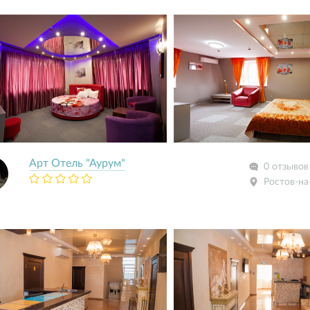
Арт Отель "Аурум"
0 отзывов
Ростов-на