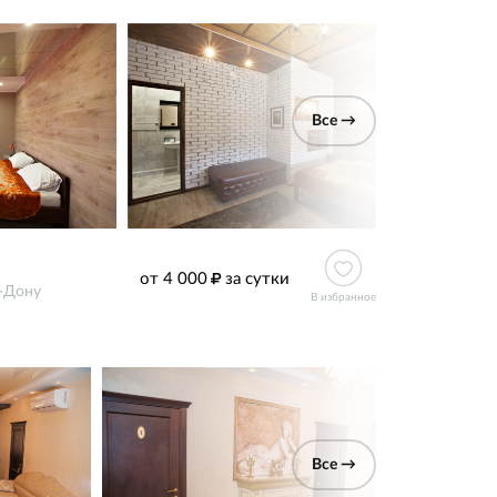
Все →
от 4 000
за сутки
-Дону
В избранное
Все →