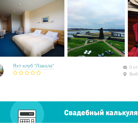
Яхт клуб "Лавола"
0 о
Выб