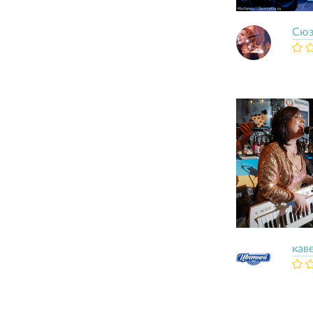
Сюз
кав