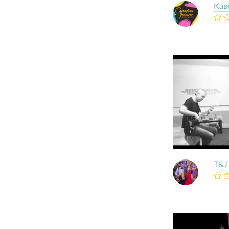
Кав
T&J