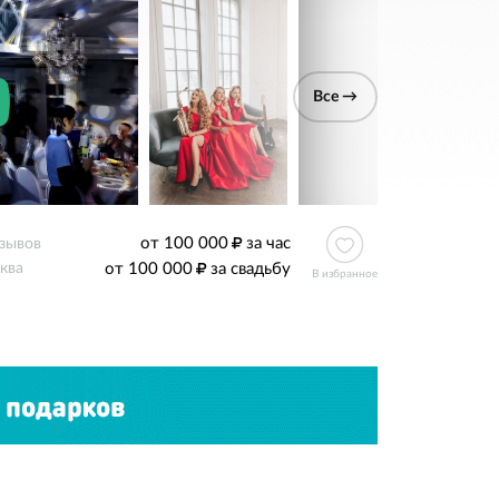
Все →
от 100 000
за час
тзывов
от 100 000
за свадьбу
ква
В избранное