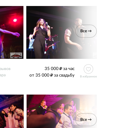
Все →
35 000
за час
тзывов
от 35 000
за свадьбу
ара
В избранное
Все →