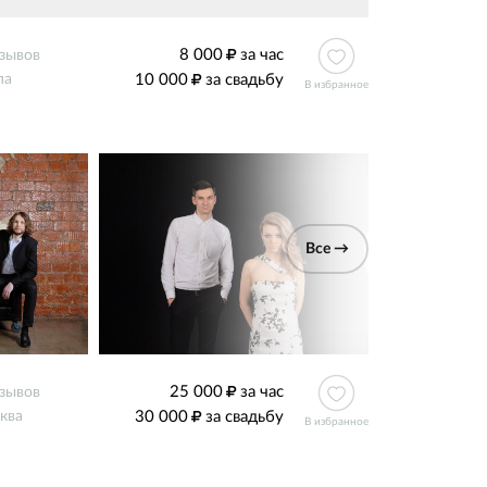
8 000
за час
тзывов
10 000
за свадьбу
па
В избранное
Все →
25 000
за час
тзывов
30 000
за свадьбу
ква
В избранное