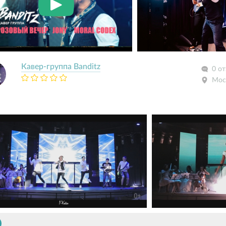
Кавер-группа Banditz
0 о
Мос