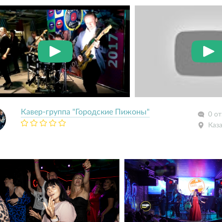
Кавер-группа "Городские Пижоны"
0 о
Каз