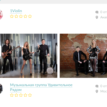
1Violin
0 о
Ана
Музыкальная группа Удивительное
0 о
Рядом
Мос