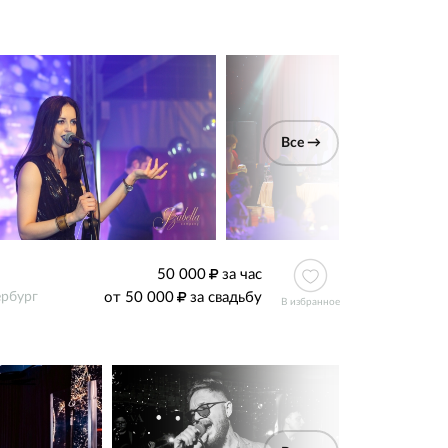
Все →
50 000
за час
от 50 000
за свадьбу
ербург
В избранное