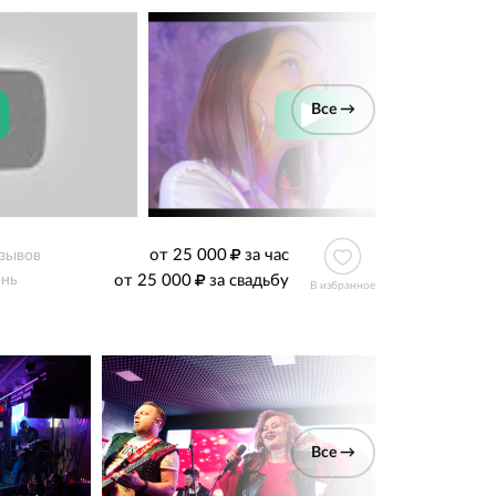
Все →
от 25 000
за час
тзывов
от 25 000
за свадьбу
ань
В избранное
Все →