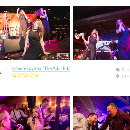
Кавер-группа "The A.L.I.B.I."
0 о
Сам