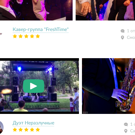
Кавер-группа "FreshTime"
1 о
Смо
Дуэт Неразлучные
1 
Са