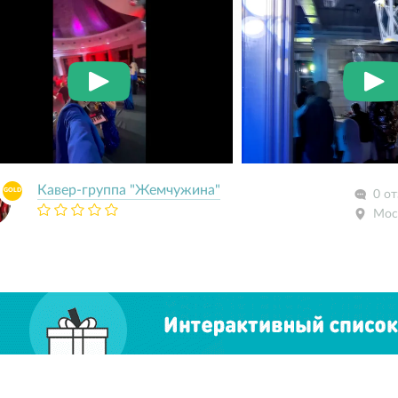
Кавер-группа "Жемчужина"
GOLD
0 о
Мос