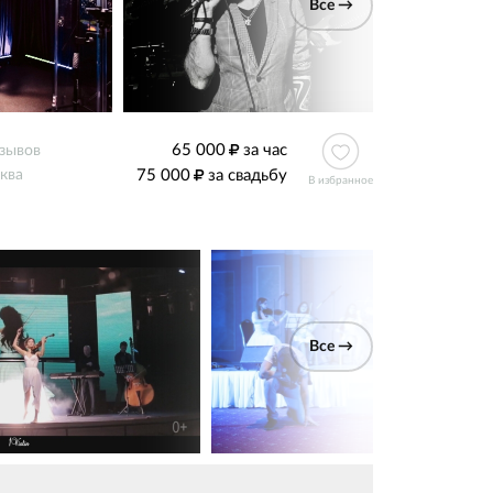
Все →
65 000
за час
тзывов
75 000
за свадьбу
ква
В избранное
Все →