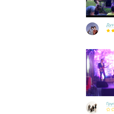
Дуэ
Гру