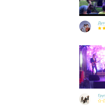
Дуэ
Гру