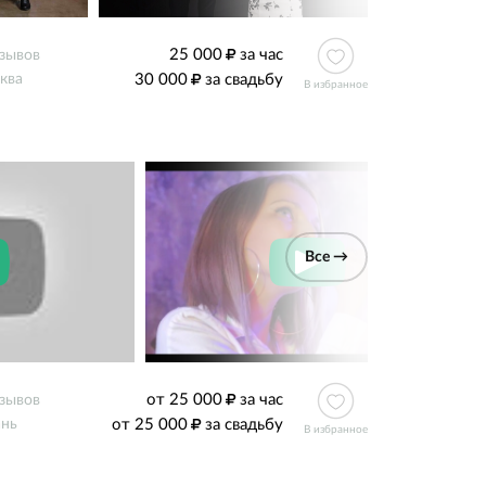
25 000
за час
тзывов
30 000
за свадьбу
ква
В избранное
Все →
от 25 000
за час
тзывов
от 25 000
за свадьбу
ань
В избранное