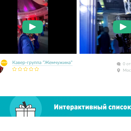
Кавер-группа "Жемчужина"
GOLD
0 о
Мос