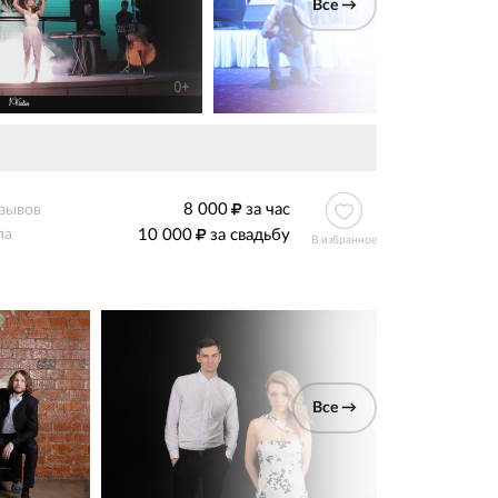
Все →
8 000
за час
тзывов
10 000
за свадьбу
па
В избранное
Все →