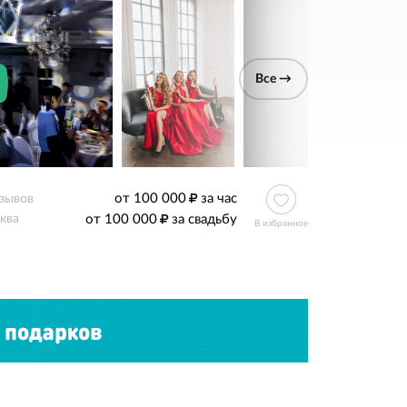
Все →
от 100 000
за час
тзывов
от 100 000
за свадьбу
ква
В избранное