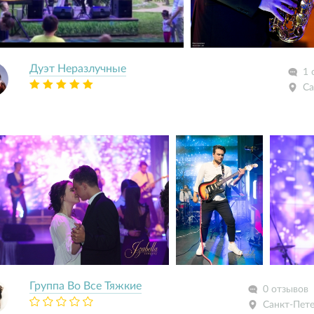
Дуэт Неразлучные
1 
Са
Группа Во Все Тяжкие
0 отзывов
Санкт-Пет