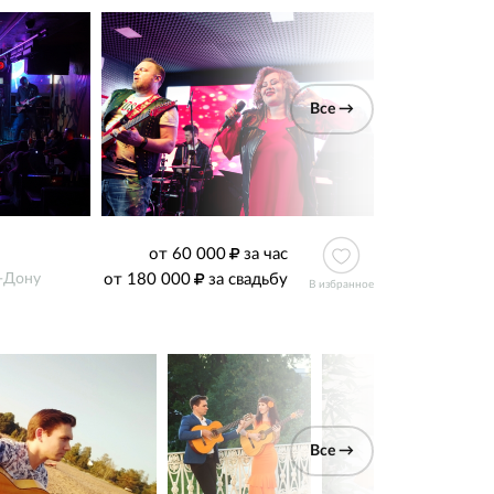
Все →
от 60 000
за час
от 180 000
за свадьбу
-Дону
В избранное
Все →