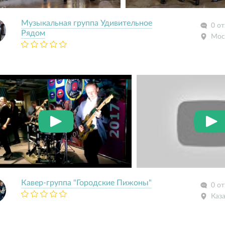
Музыкальная группа Удивительное
0 о
Рядом
Мос
Кавер-группа "Городские Пижоны"
0 о
Каз