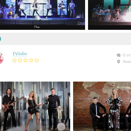
1Violin
0 о
Ана