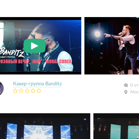
Кавер-группа Banditz
0 о
Мос