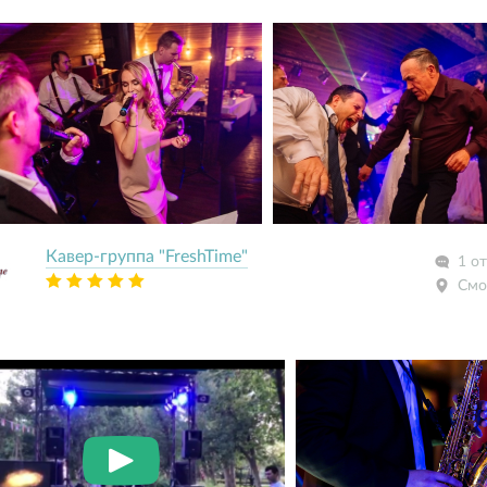
Кавер-группа "FreshTime"
1 о
Смо