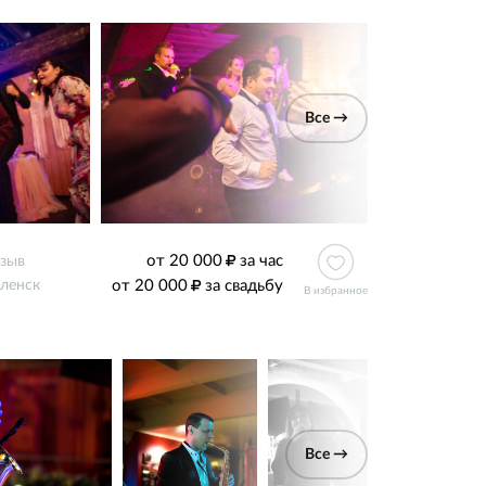
Все →
от 20 000
за час
тзыв
от 20 000
за свадьбу
ленск
В избранное
Все →