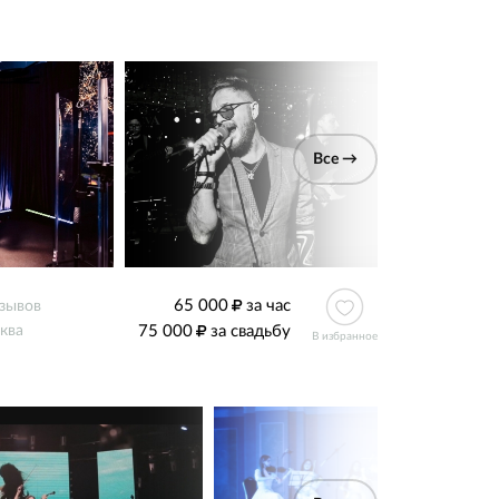
Все →
65 000
за час
тзывов
75 000
за свадьбу
ква
В избранное