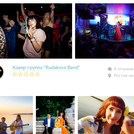
Кавер-группа "Rudakova Band"
0 отзывов
Ростов-на