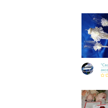
"Св
акс