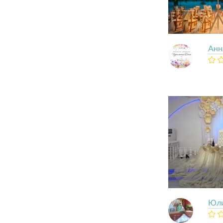
Анн
Юли