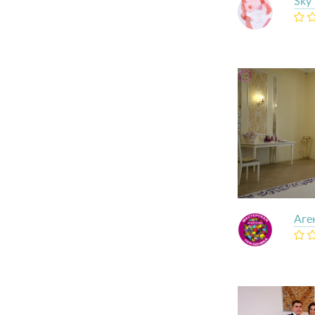
Sky
Аге