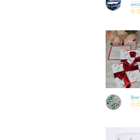
акс
Вик