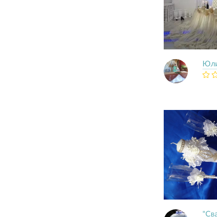
Юли
"Св