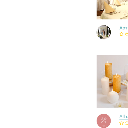
Арт
All 