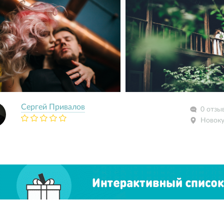
Сергей Привалов
0 отзы
Новоку