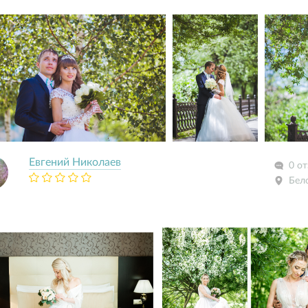
Евгений Николаев
0 о
Бел