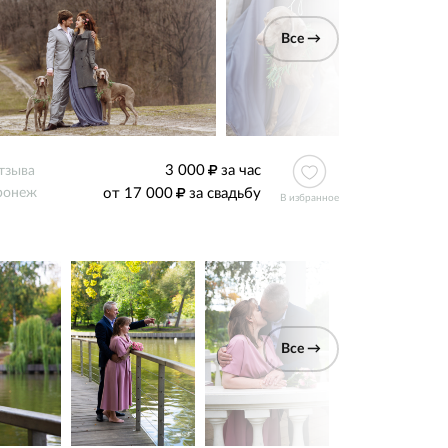
Все →
3 000
за час
тзыва
от 17 000
за свадьбу
ронеж
В избранное
Все →