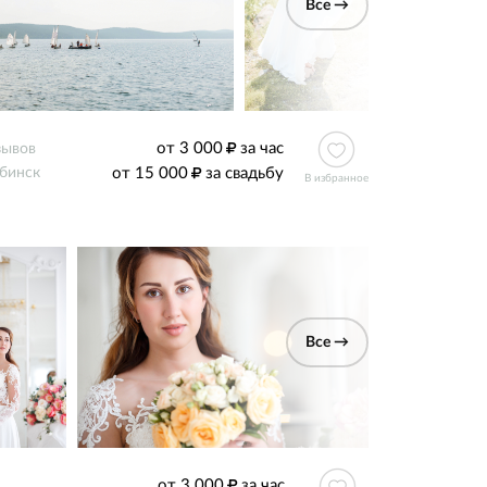
Все →
от 3 000
за час
зывов
от 15 000
за свадьбу
бинск
В избранное
Все →
от 3 000
за час