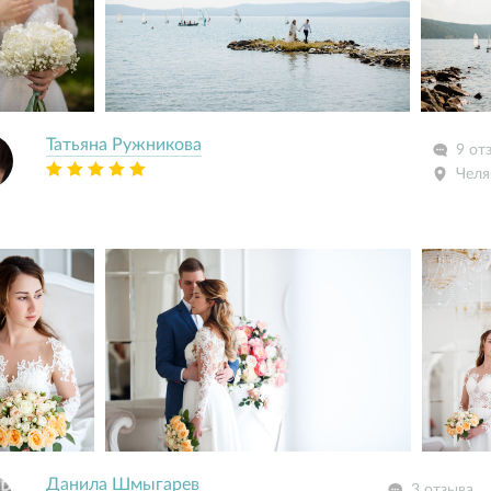
Татьяна Ружникова
9 от
Челя
Данила Шмыгарев
3 отзыва