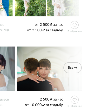
от 2 500
за час
вов
от 2 500
за свадьбу
знецк
В избранное
Все →
2 500
за час
тзывов
от 10 000
за свадьбу
ск
В избранное