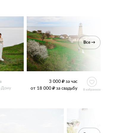
Все →
3 000
за час
в
от 18 000
за свадьбу
-Дону
В избранное