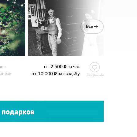
Все →
от 2 500
за час
вов
от 10 000
за свадьбу
знецк
В избранное