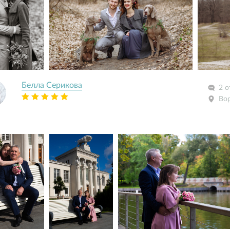
Белла Серикова
2 о
Во