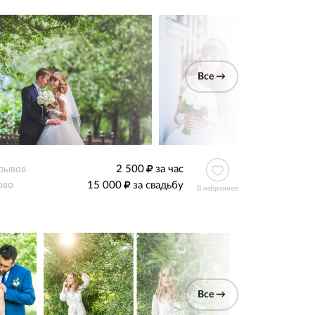
Все →
2 500
за час
тзывов
15 000
за свадьбу
ово
В избранное
Все →