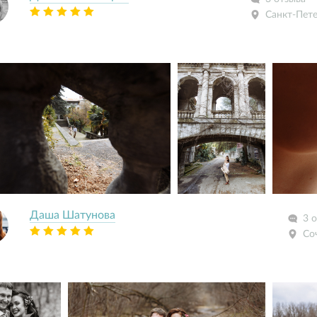
Санкт-Пет
Даша Шатунова
3 
Со