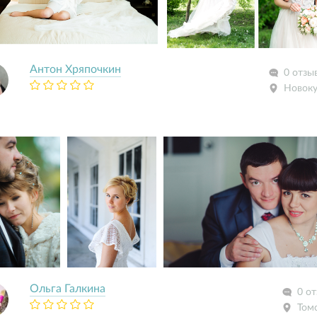
Антон Хряпочкин
0 отзы
Новоку
Ольга Галкина
0 о
Том