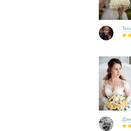
Тат
Дан