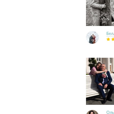
Бел
Оль