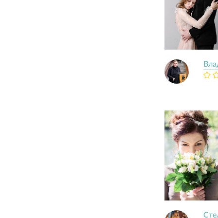
Вла
Сте