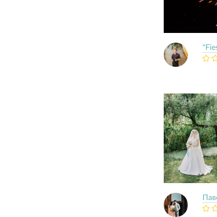
"Fie
Пав