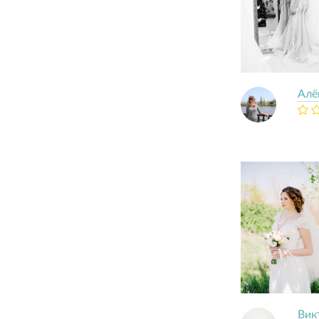
Алё
Вик