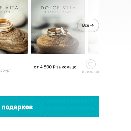
Все →
от 4 500
за кольцо
ербург
В избранное