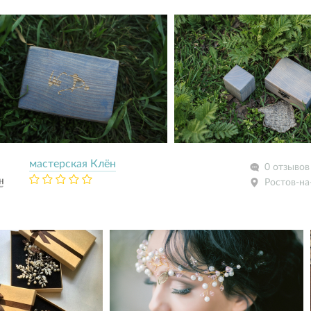
мастерская Клён
0 отзывов
Ростов-на