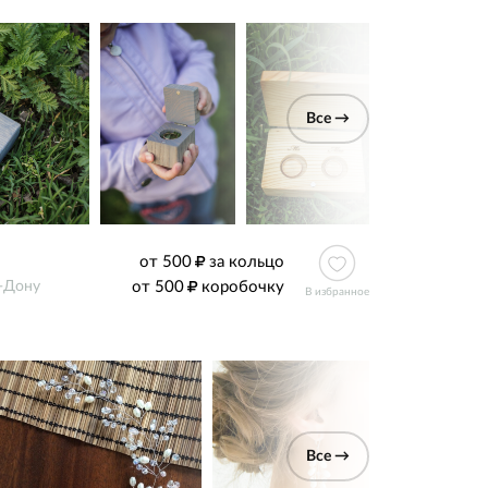
Все →
от 500
за кольцо
от 500
коробочку
-Дону
В избранное
Все →