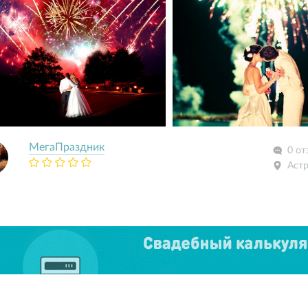
МегаПраздник
0 от
Астр