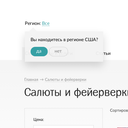
Регион:
Все
Вы находитесь в регионе США?
да
нет
Специалисты и услуги
Статьи
Главная
→
Салюты и фейерверки
Салюты и фейерверки
Сортиров
Цена: