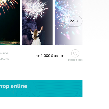
Все →
зывов
от 1 000
за шт
ахань
В избранное