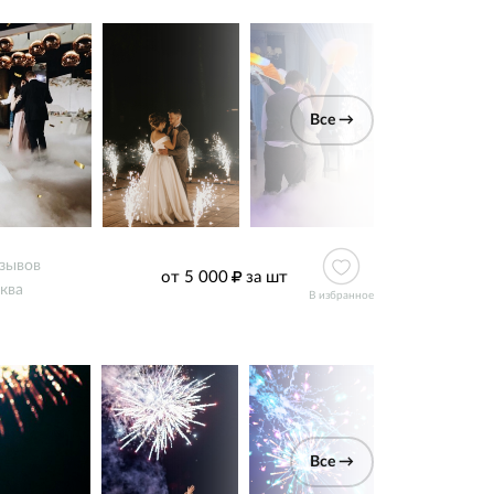
Все →
тзывов
от 5 000
за шт
ква
В избранное
Все →