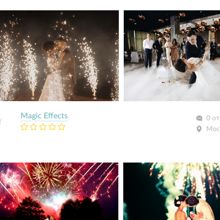
Magic Effects
0 о
Мос