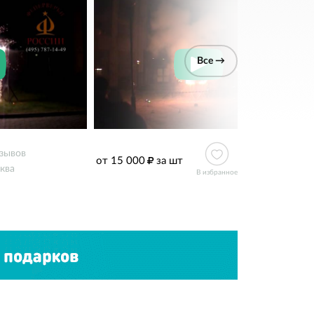
Все →
тзывов
от 15 000
за шт
ква
В избранное