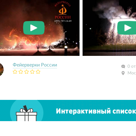
Фейерверки России
0 о
Мос