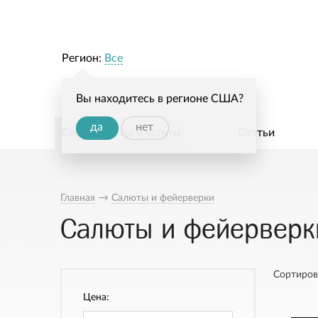
Регион:
Все
Вы находитесь в регионе США?
да
нет
Специалисты и услуги
Статьи
Главная
→
Салюты и фейерверки
Салюты и фейерверки
Сортиров
Цена: