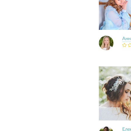
Анн
Еле