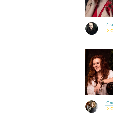
Ири
Юл