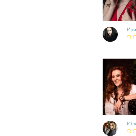
Ири
Юл