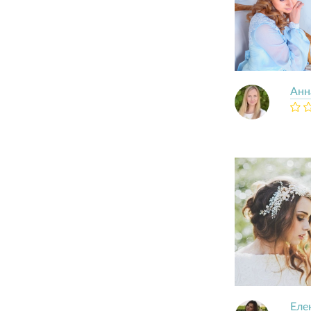
Анн
Еле