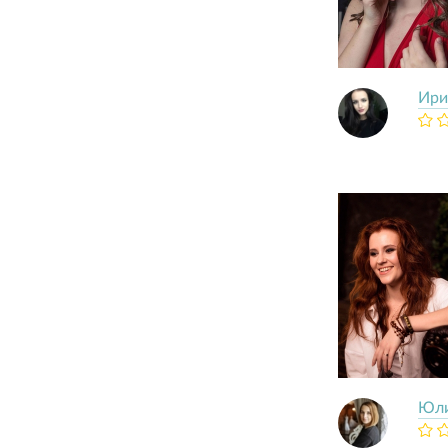
Ири
Юл