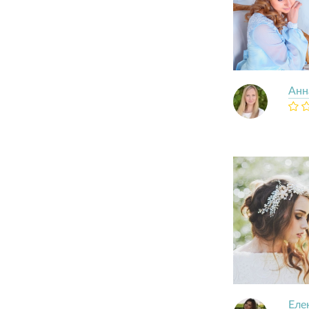
Анн
Еле