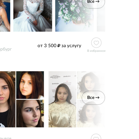
Все →
от 3 500
за услугу
ербург
В избранное
Все →
тзывов