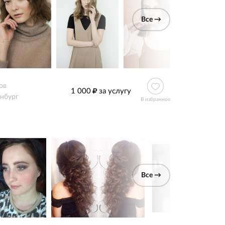
Все →
ов
1 000
за услугу
нбург
В избранное
Все →