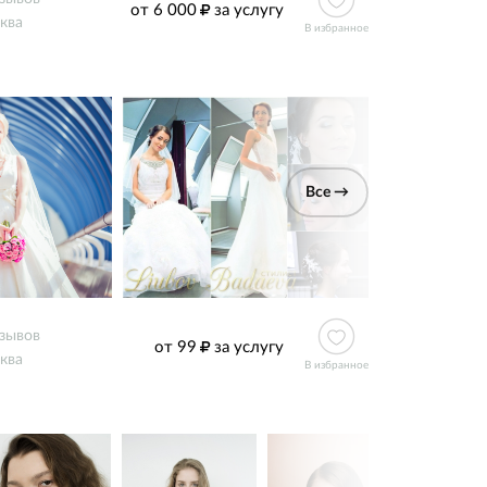
от 6 000
за услугу
ква
В избранное
Все →
тзывов
от 99
за услугу
ква
В избранное