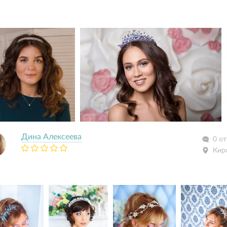
Дина Алексеева
0 о
Кир