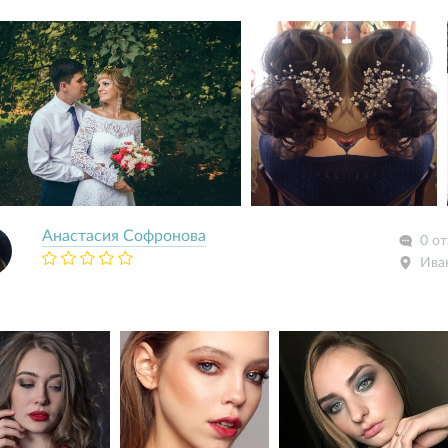
Анастасия Софронова
0 о
Ива