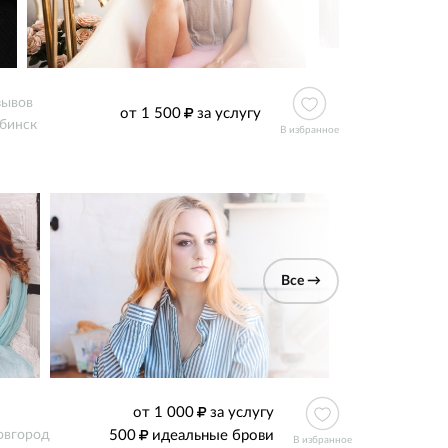
зывов
от 1 500
за услугу
бинск
В избранное
Все →
от 1 000
за услугу
500
идеальные брови
овгород
В избранное