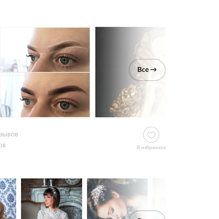
Все →
тзывов
ов
В избранное