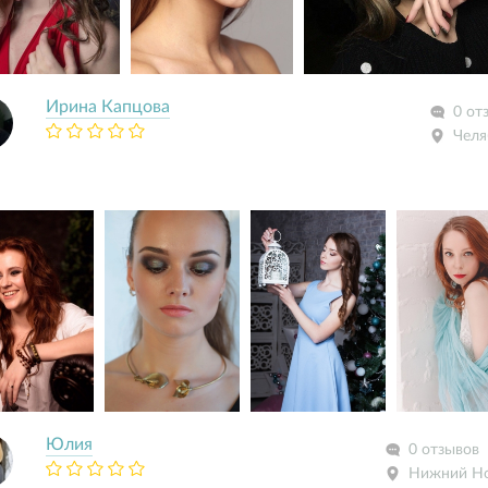
Ирина Капцова
0 от
Челя
Юлия
0 отзывов
Нижний Н