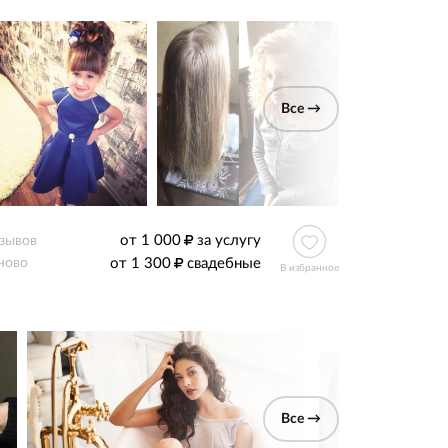
Все →
от 1 000
за услугу
тзывов
от 1 300
свадебные
ново
В избранное
Все →