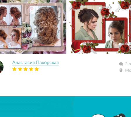
Анастасия Пахорская
2 
Мо