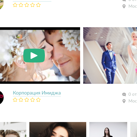
Мос
Корпорация Имиджа
0 о
Мос