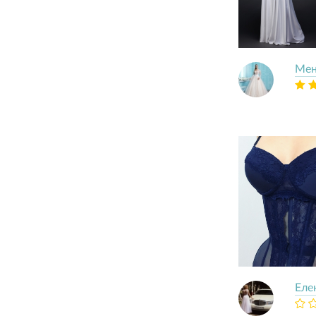
Мен
Елe