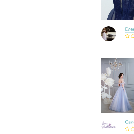
Елe
Сал