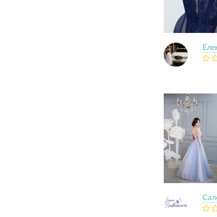
Елe
Сал