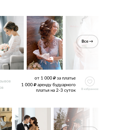
Все →
от 1 000
за платье
тзывов
1 000
аренду будуарного
ов
В избранное
платья на 2-3 суток