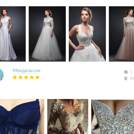
Мендельсон
1
М