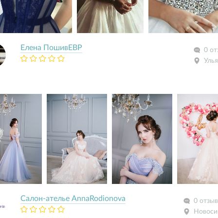
Елeна ПошивЕВР
0 от
Улья
Салон-ателье AnnaRodionova
0 отзы
Новоси