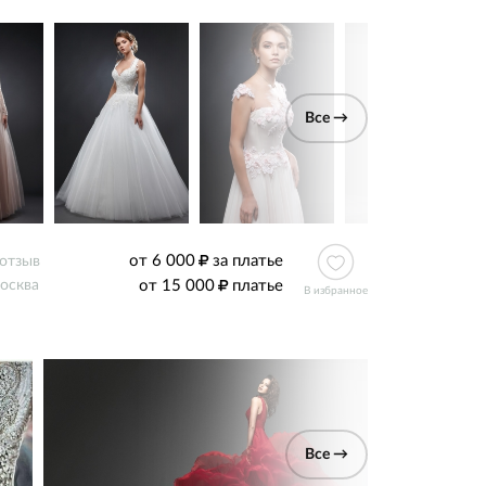
Все →
от 6 000
за платье
 отзыв
от 15 000
платье
осква
В избранное
Все →