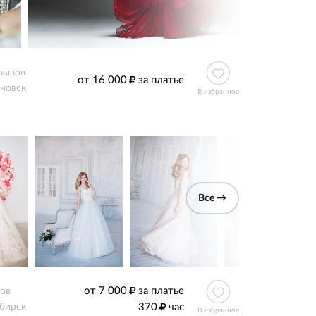
зывов
от 16 000
за платье
новск
В избранное
Все →
от 7 000
за платье
вов
370
час
бирск
В избранное