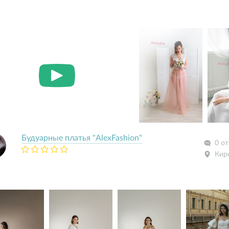
Будуарные платья "AlexFashion"
0 о
Кир