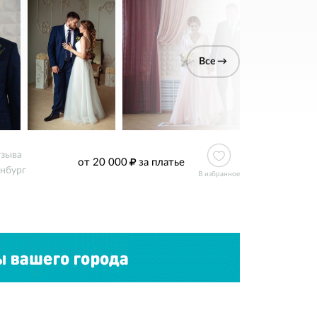
Все →
тзыва
от 20 000
за платье
нбург
В избранное