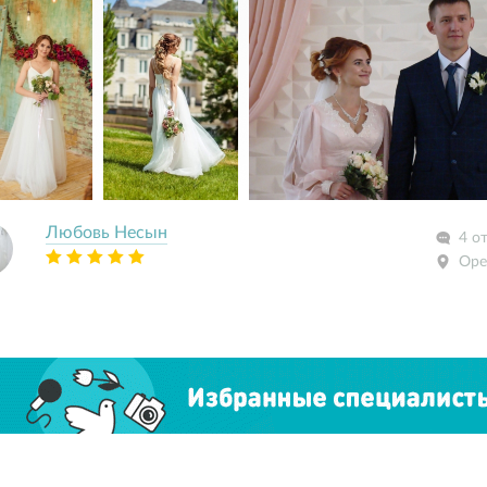
Любовь Несын
4 о
Оре