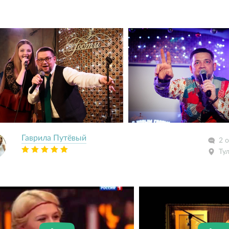
Гаврила Путёвый
2 
Ту