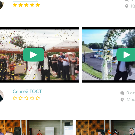
К
Сергей ГОСТ
0 о
Мос