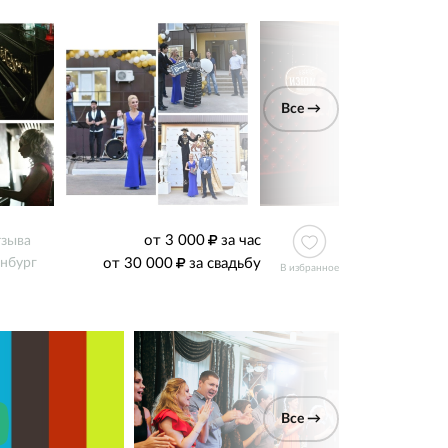
Все →
от 3 000
за час
тзыва
от 30 000
за свадьбу
нбург
В избранное
Все →