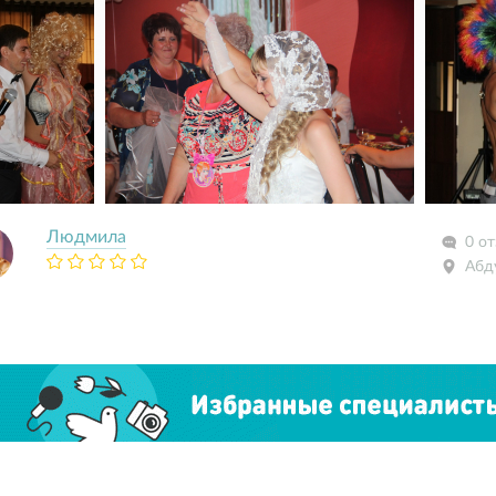
Людмила
0 о
Абд