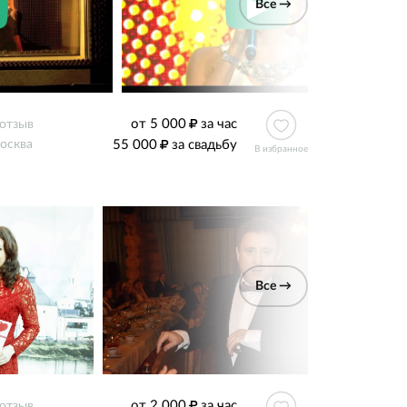
Все →
от 5 000
за час
 отзыв
55 000
за свадьбу
осква
В избранное
Все →
от 2 000
за час
 отзыв