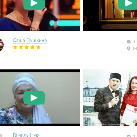
Саша Пушкина
1
М
Гамиль Нур
1