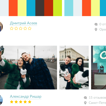
Дмитрий Асеев
0 о
Оре
Александр Ришар
15 отзывов
Санкт-Пет