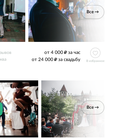
Все →
от 4 000
за час
тзывов
от 24 000
за свадьбу
ква
В избранное
Все →