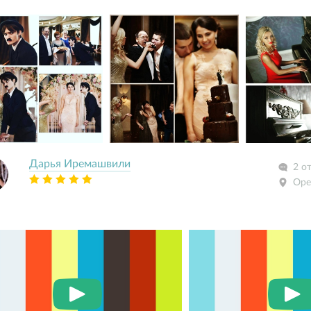
Дарья Иремашвили
2 о
Оре