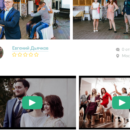
Евгений Дьячков
0 о
Мос