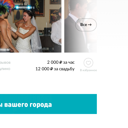
Все →
2 000
за час
тзывов
12 000
за свадьбу
улино
В избранное