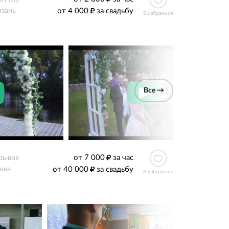
от 4 000
за свадьбу
азань
В избранное
Все →
от 7 000
за час
тзывов
от 40 000
за свадьбу
ква
В избранное