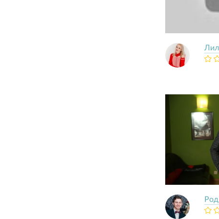
Лил
Род