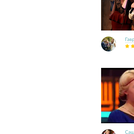
Гав
Саш