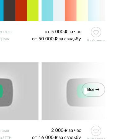
от 5 000
за час
 отзыв
от 50 000
за свадьбу
ермь
В избранное
Все →
2 000
за час
тзыв
от 16 000
за свадьбу
льятти