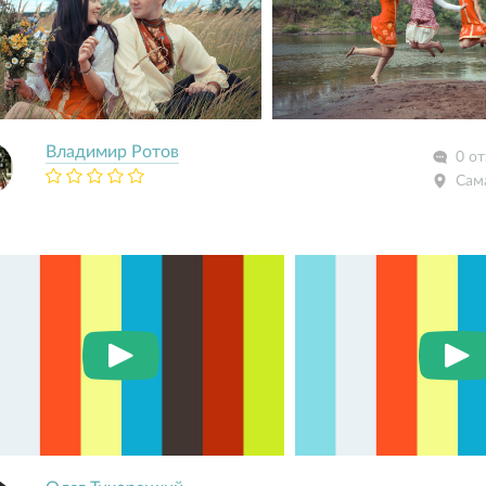
Владимир Ротов
0 о
Сам