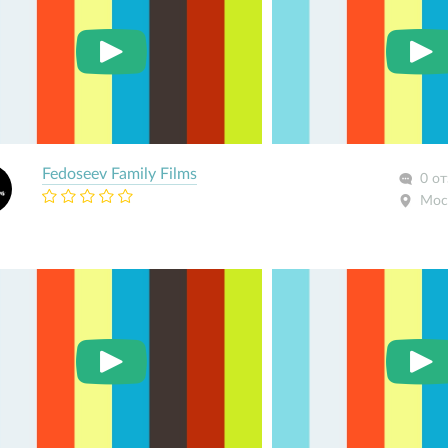
Fedoseev Family Films
0 о
Мос