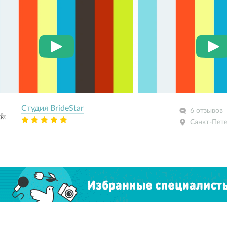
Студия BrideStar
6 отзывов
Санкт-Пет