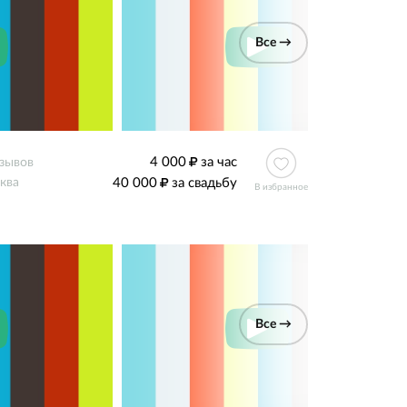
Все →
4 000
за час
тзывов
40 000
за свадьбу
ква
В избранное
Все →