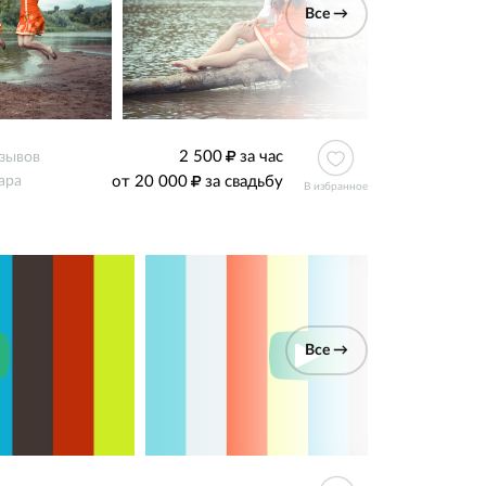
Все →
2 500
за час
тзывов
от 20 000
за свадьбу
ара
В избранное
Все →