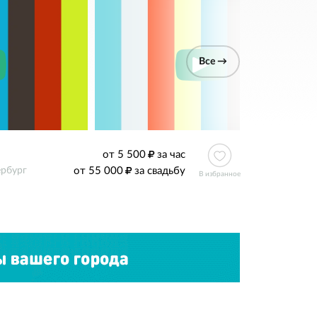
Все →
от 5 500
за час
от 55 000
за свадьбу
ербург
В избранное