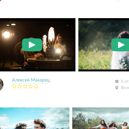
Алексей Макарец
0 о
Вол