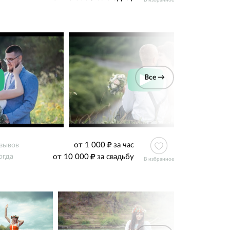
В избранное
Все →
от 1 000
за час
тзывов
от 10 000
за свадьбу
огда
В избранное