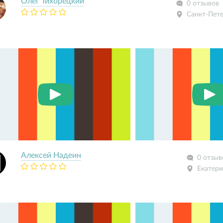
Олег Тихорецкий
0 отзывов
Санкт-Пет
Алексей Надеин
0 отзыв
Екатери