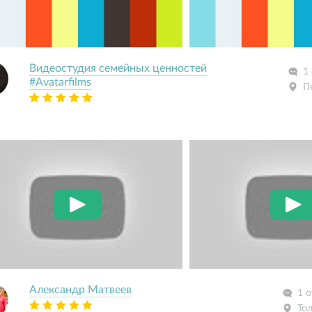
Видеостудия семейных ценностей
1
#Avatarfilms
П
Александр Матвеев
1 о
То