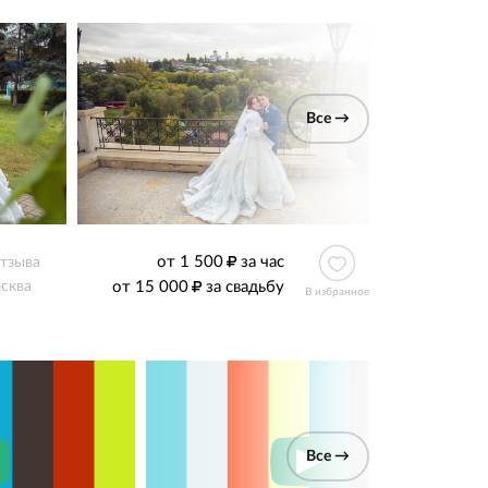
Все →
от 1 500
за час
отзыва
от 15 000
за свадьбу
сква
В избранное
Все →