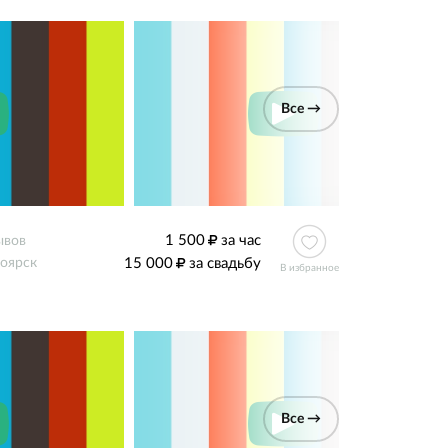
Все →
1 500
за час
ывов
15 000
за свадьбу
оярск
В избранное
Все →