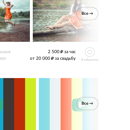
Все →
2 500
за час
тзывов
от 20 000
за свадьбу
ара
В избранное
Все →