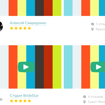
Алексей Свириденко
1 отз
Красн
Студия BrideStar
6 отзывов
Санкт-Пет