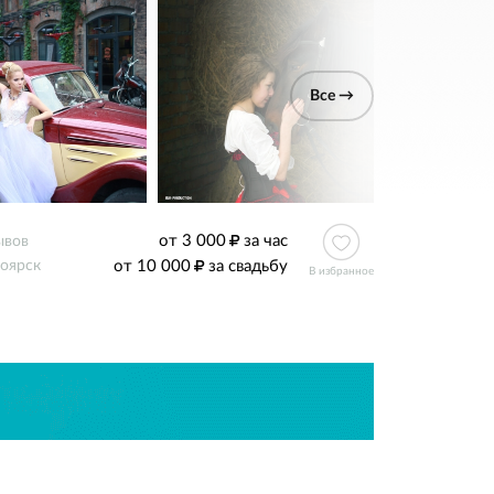
Все →
от 3 000
за час
ывов
от 10 000
за свадьбу
оярск
В избранное