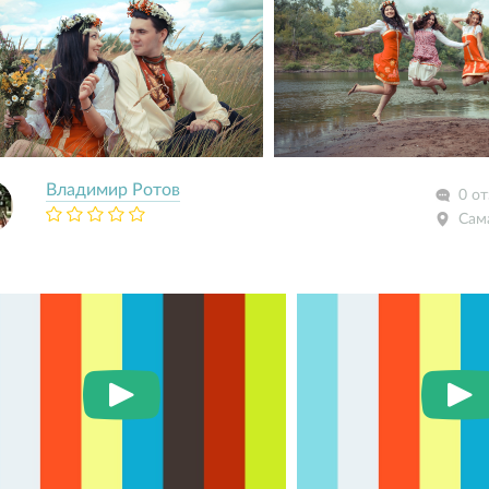
Владимир Ротов
0 о
Сам