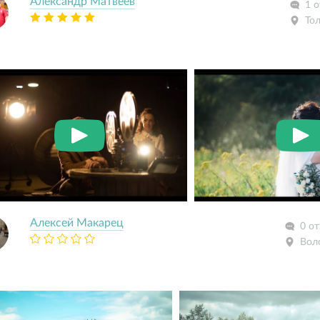
Александр Матвеев
1 о
То
Алексей Макарец
0 о
Вол