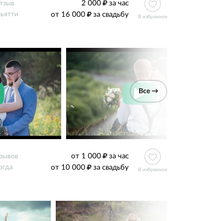
2 000
за час
тзыв
от 16 000
за свадьбу
льятти
В избранное
Все →
от 1 000
за час
тзывов
от 10 000
за свадьбу
огда
В избранное