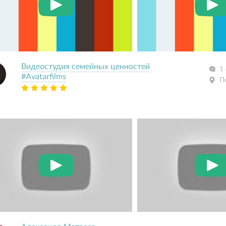
Видеостудия семейных ценностей
1
#Avatarfilms
П