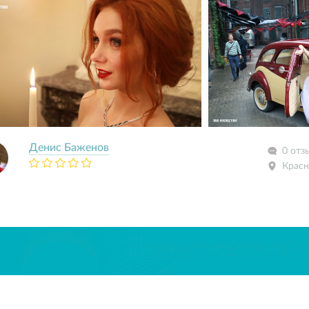
Денис Баженов
0 отз
Красн