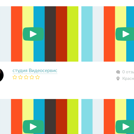
студия Видеосервис
0 отз
Красн