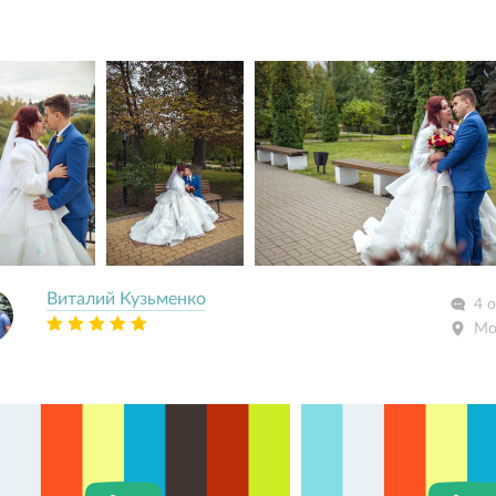
Виталий Кузьменко
4 
Мо