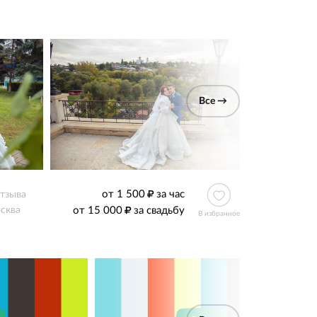
Все →
от 1 500
за час
отзыва
от 15 000
за свадьбу
сква
В избранное