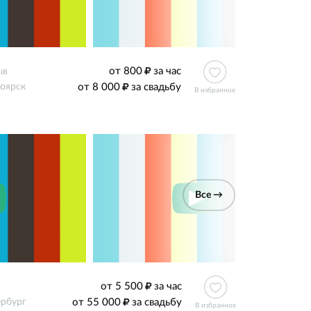
от 800
за час
ыв
от 8 000
за свадьбу
оярск
В избранное
Все →
от 5 500
за час
от 55 000
за свадьбу
ербург
В избранное