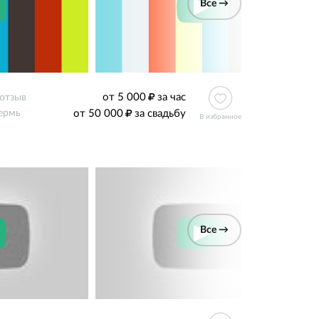
Все →
от 5 000
за час
 отзыв
от 50 000
за свадьбу
ермь
В избранное
Все →