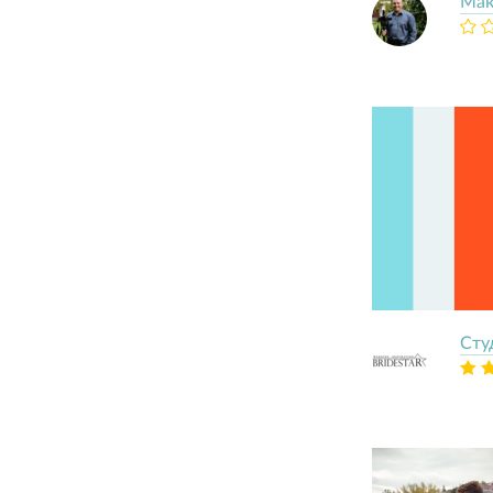
Мак
Сту