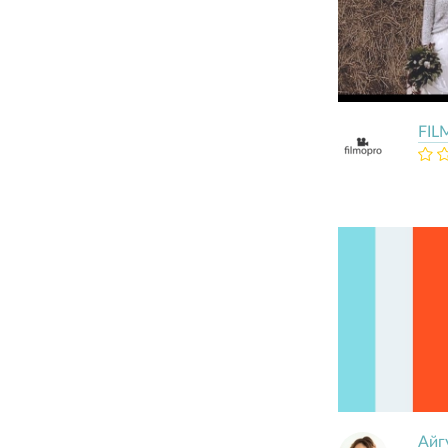
FI
Айг