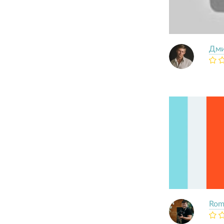
Дм
Rom