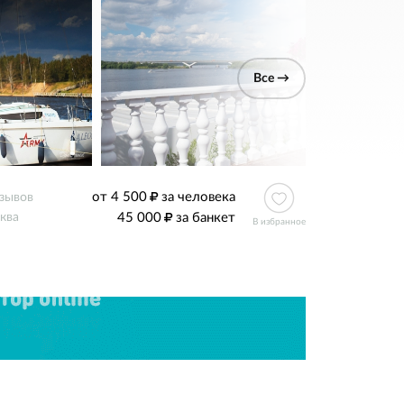
Все →
от 4 500
за человека
тзывов
45 000
за банкет
ква
В избранное