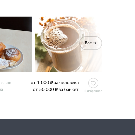
Все →
от 1 000
за человека
тзывов
от 50 000
за банкет
за
В избранное