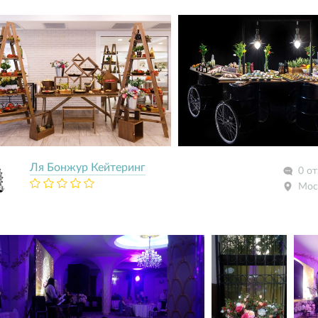
Ля Бонжур Кейтеринг
0 о
Мос