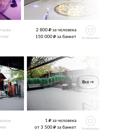
2 800
за человека
отзыва
150 000
за банкет
сква
В избранное
Все →
1
за человека
тзывов
от 3 500
за банкет
ква
В избранное