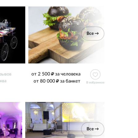
Все →
от 2 500
за человека
тзывов
от 80 000
за банкет
ква
В избранное
Все →