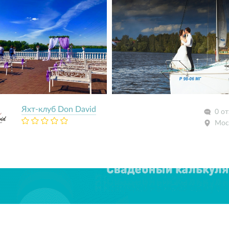
Яхт-клуб Don David
0 о
Мос