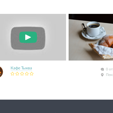
Кафе Тыква
0 о
Пен