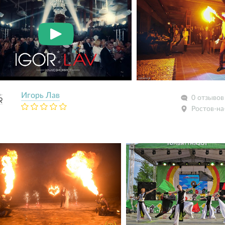
Игорь Лав
0 отзывов
Ростов-на