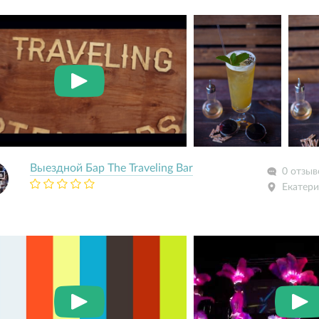
Выездной Бар The Traveling Bar
0 отзыв
Екатери