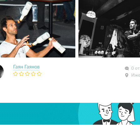
Гаян Гаянов
0 о
Иже