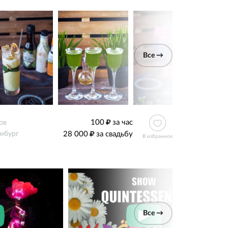
Все →
100
за час
ов
28 000
за свадьбу
нбург
В избранное
Все →