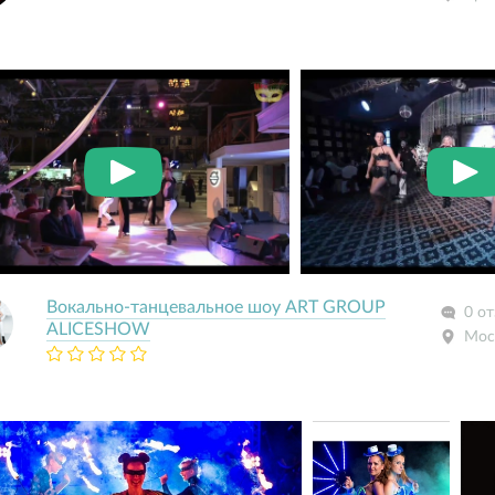
Вокально-танцевальное шоу ART GROUP
0 о
ALICESHOW
Мос