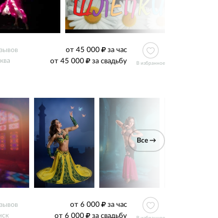
от 45 000
за час
тзывов
от 45 000
за свадьбу
ква
В избранное
Все →
от 6 000
за час
тзывов
от 6 000
за свадьбу
нск