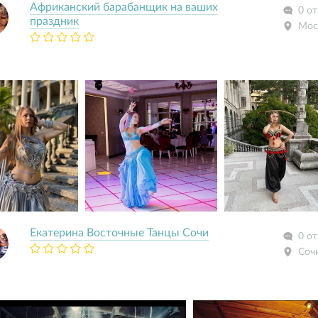
Африканский барабанщик на ваших
0 о
праздник
Мос
Екатерина Восточные Танцы Сочи
0 о
Соч