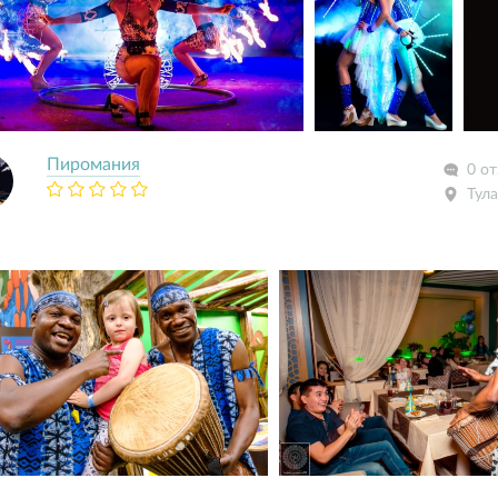
Пиромания
0 о
Тула