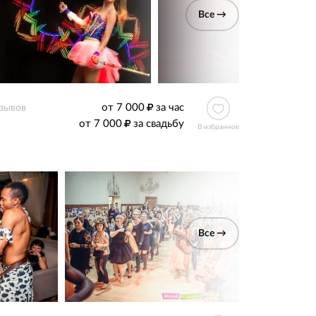
Все →
от 7 000
за час
тзывов
от 7 000
за свадьбу
В избранное
Все →