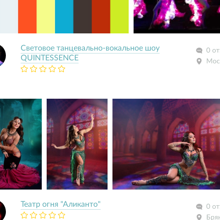
Световое танцевально-вокальное шоу
0 о
QUINTESSENCE
Мос
Театр огня "Аликанто"
0 о
Бря