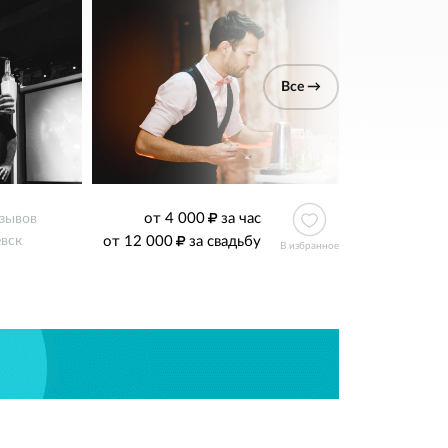
Все →
от 4 000
за час
тзывов
от 12 000
за свадьбу
вск
В избранное