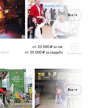
Все →
от 20 000
за час
от 20 000
за свадьбу
-Дону
В избранное
Все →