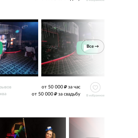
В избранное
Все →
от 50 000
за час
тзывов
от 50 000
за свадьбу
ква
В избранное