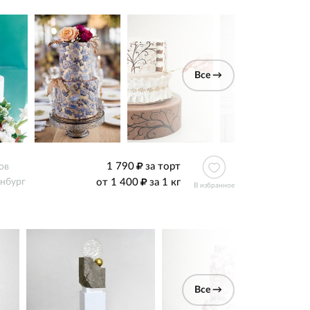
Все →
1 790
за торт
ов
от 1 400
за 1 кг
нбург
В избранное
Все →