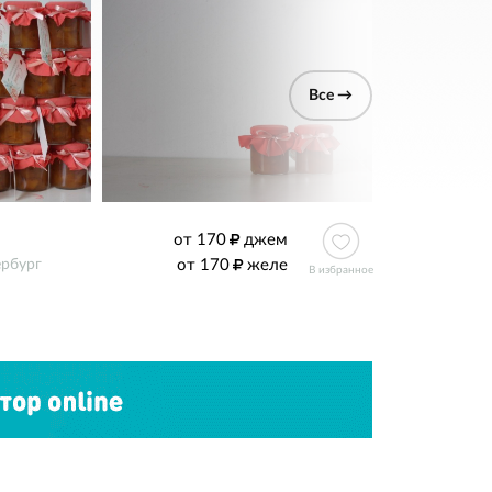
Все →
от 170
джем
от 170
желе
ербург
В избранное