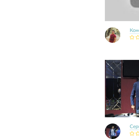
Кон
Сер