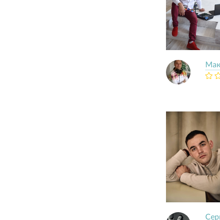
Мак
Сер