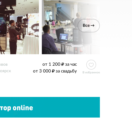
Все →
от 1 200
за час
ывов
от 3 000
за свадьбу
оярск
В избранное