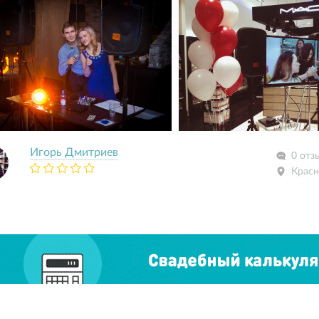
Игорь Дмитриев
0 отз
Красн