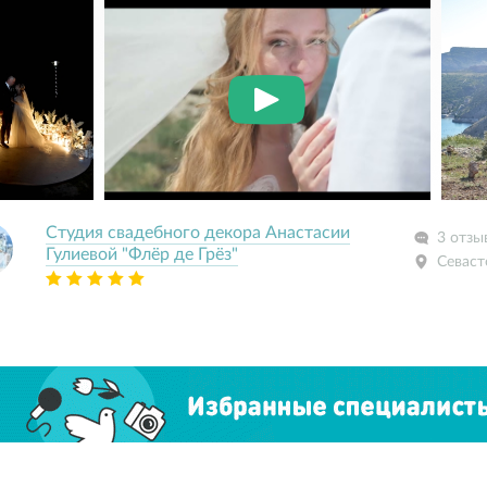
Студия свадебного декора Анастасии
3 отзы
Гулиевой "Флёр де Грёз"
Севаст