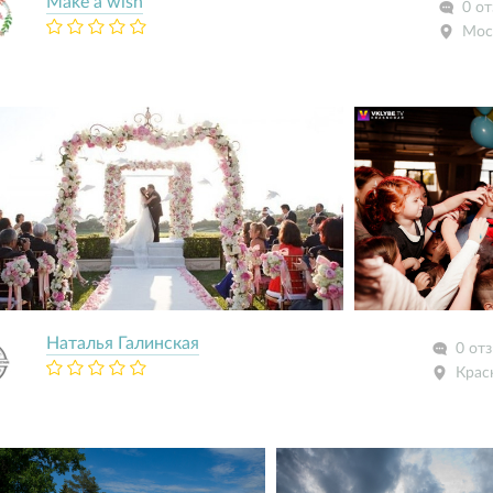
Make a wish
0 о
Мос
Наталья Галинская
0 от
Крас