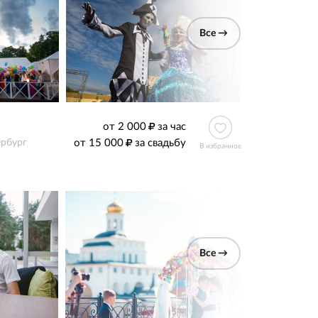
Все →
от 2 000
за час
от 15 000
за свадьбу
ербург
В избранное
Все →