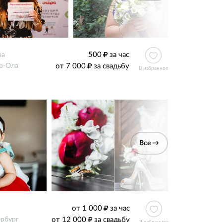
500
за час
ва
от 7 000
за свадьбу
р-Ола
В избранное
Все →
от 1 000
за час
от 12 000
за свадьбу
ербург