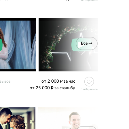
В избранное
Все →
от 2 000
за час
тзывов
от 25 000
за свадьбу
В избранное