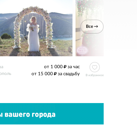
Все →
от 1 000
за час
ва
от 15 000
за свадьбу
ополь
В избранное