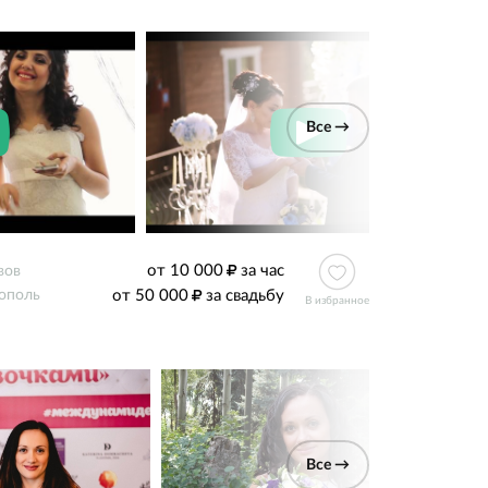
Все →
от 10 000
за час
вов
от 50 000
за свадьбу
ополь
В избранное
Все →