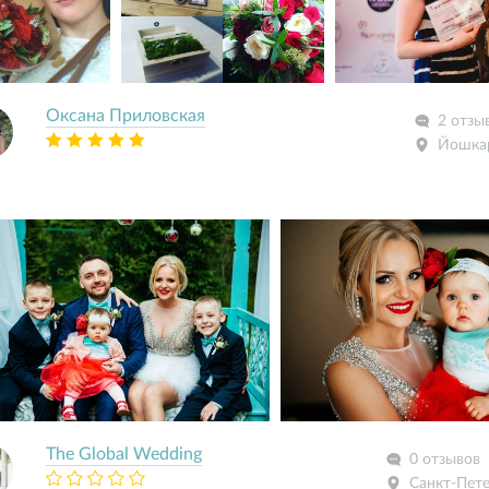
Оксана Приловская
2 отзы
Йошка
The Global Wedding
0 отзывов
Санкт-Пет