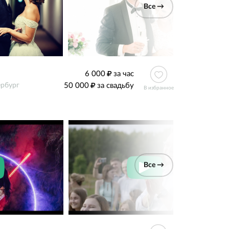
Все →
6 000
за час
50 000
за свадьбу
ербург
В избранное
Все →