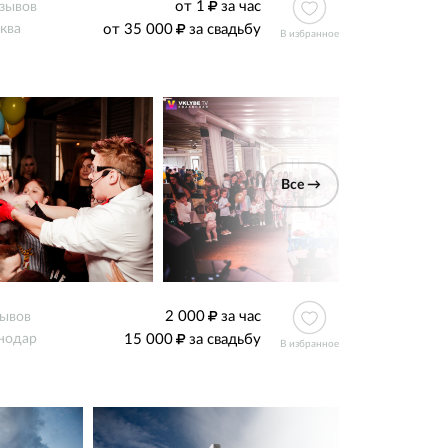
от 1
за час
тзывов
от 35 000
за свадьбу
ква
В избранное
Все →
2 000
за час
зывов
15 000
за свадьбу
нодар
В избранное