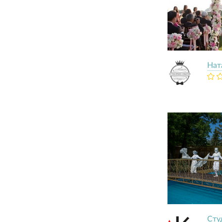
Нат
Сту