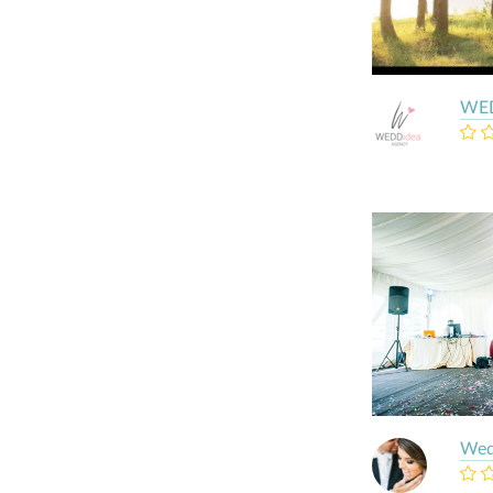
WE
Wed