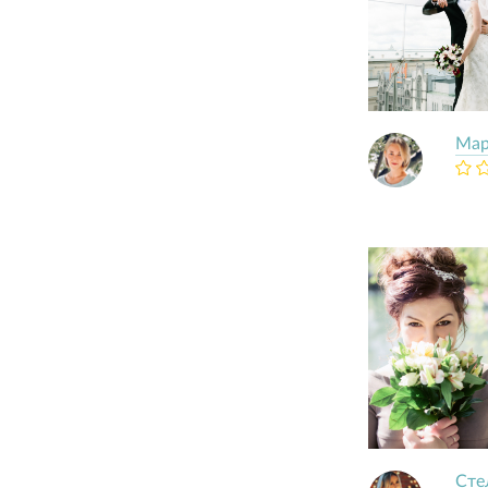
Мар
Сте