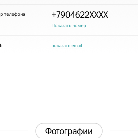
+7904622XXXX
р телефона
Показать номер
l:
показать email
Фотографии