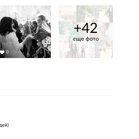
+42
еще фото
0
дей)