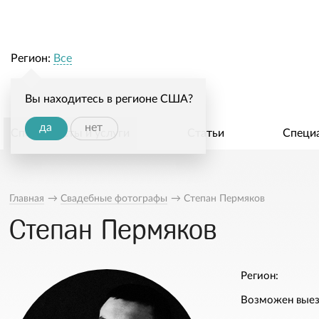
Регион:
Все
Вы находитесь в регионе США?
да
нет
Специалисты и услуги
Статьи
Специ
Главная
→
Свадебные фотографы
→
Степан Пермяков
Степан Пермяков
Регион:
Возможен выез