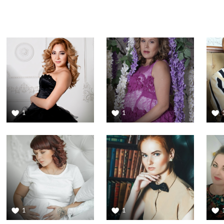
1
1
1
1