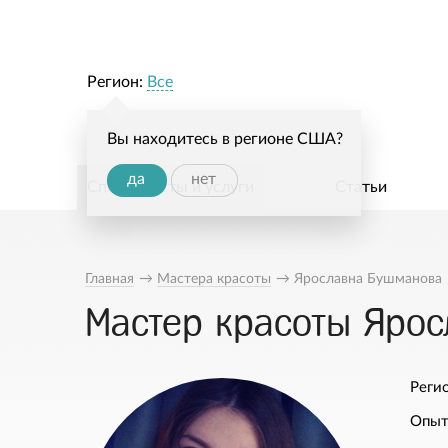
Регион:
Все
Вы находитесь в регионе США?
да
нет
Специалисты и услуги
Статьи
Главная
→
Мастера красоты
→
Ярославна Бушманова
Мастер красоты Яро
Регио
Опыт