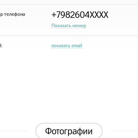
+7982604XXXX
р телефона
Показать номер
l:
показать email
Фотографии