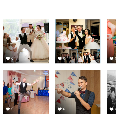
0
0
0
0