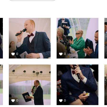
0
0
0
0