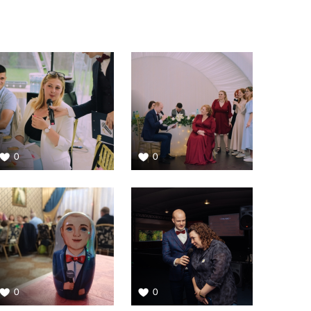
0
0
0
0