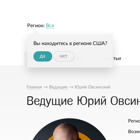
Регион:
Все
Вы находитесь в регионе США?
да
нет
Специалисты и услуги
Статьи
Главная
→
Ведущие
→
Юрий Овсинский
Ведущие Юрий Овси
Регио
Возм