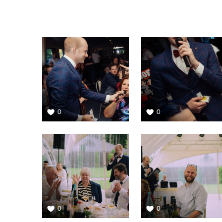
0
0
0
0