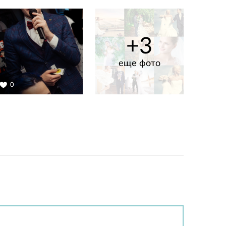
+3
еще фото
0