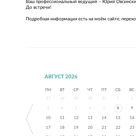
Ваш профессиональный ведущий – Юрий Овсински
До встречи!
Подробная информация есть на моём сайте, переход
АВГУСТ 2026
ПН
ВТ
СР
ЧТ
ПТ
СБ
ВС
27
28
29
30
31
1
2
3
4
5
6
7
8
9
10
11
12
13
14
15
16
17
18
19
20
21
22
23