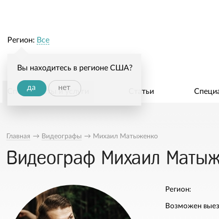
Регион:
Все
Вы находитесь в регионе США?
да
нет
Специалисты и услуги
Статьи
Специ
Главная
→
Видеографы
→
Михаил Матыженко
Видеограф Михаил Матыж
Регион:
Возможен выез